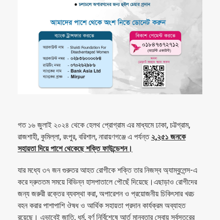
গত ১৬ জুলাই ২০২৪ থেকে হেলথ প্রোগ্রাম এর মাধ্যমে ঢাকা, চট্টগ্রাম,
রাজশাহী, কুমিল্লা, রংপুর, বরিশাল, নারায়ণগঞ্জে এ পর্যন্ত
২,২৫১ জনকে
সহায়তা দিয়ে পাশে থেকেছে শক্তি ফাউন্ডেশন।
যার মধ্যে ৩৭ জন গুরুতর আহত রোগীকে শক্তি তার নিজস্ব অ্যাম্বুলেন্স-এ
করে দ্রুততম সময়ে বিভিন্ন হাসপাতালে পৌছেঁ দিয়েছে।এছাড়াও রোগীদের
জন্য জরুরী রক্তের ব্যবস্থা করা, অপারেশন ও প্রয়োজনীয় চিকিৎসার খরচ
বহন করার পাশাপাশি ঔষধ ও আর্থিক সহায়তা প্রদান কার্যক্রম অব্যাহত
রয়েছে। এভাবেই জাতি, ধর্ম, বর্ণ নির্বিশেষে আর্ত মানবতার সেবায় সর্বস্তরের