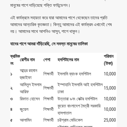
মানুষের পাশে দাড়িয়েছে শক্তি ফাউন্ডেশন।
এই কার্যক্রমে সহায়তা করে যারা আমাদের পাশে থেকেছেন তাদের প্রতি
আমাদের আন্তরিক কৃতজ্ঞতা। কিন্তু আমাদের এই কার্যক্রম এখানেই শেষ
নয়। আমাদের সাথে আপনিও আসুন, পাশে থাকুন।
যাদের পাশে আমরা দাঁড়িয়েছি, সে সমস্ত মানুষের তালিকা
ক্রমিক
পরিমান
রোগীর নাম
পেশা
হসপিটালের নাম
নং
(টাকা)
আব্দুর রহমান
১
শিক্ষার্থী
ইসলামি ব্যাংক হসপিটাল
10,000
হুজাইফা
আমিনুল ইসলাম
ইস্পাহানি ইসলামি আই হসপিটাল
২
শিক্ষার্থী
15,000
আরিফ
ঢাকা
৩
রিফাত হোসেন
শিক্ষার্থী
উত্তারা ৯নং সেক্টর হসপিটাল
10,000
কুয়েত বাংলাদেশ মৈত্রী সরকারি
৪
জুয়েল
শিক্ষার্থী
10,000
হাসপাতাল
৫
আলামিন
শিক্ষার্থী
চট্টগ্রাম মেডিকেল
25,000