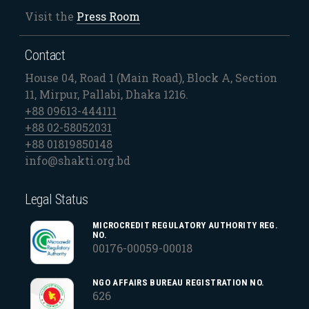
Visit the
Press Room
Contact
House 04, Road 1 (Main Road), Block A, Section
11, Mirpur, Pallabi, Dhaka 1216.
+88 09613-444111
+88 02-58052031
+88 01819850148
info@shakti.org.bd
Legal Status
MICROCREDIT REGULATORY AUTHORITY REG.
NO.
00176-00059-00018
NGO AFFAIRS BUREAU REGISTRATION NO.
626