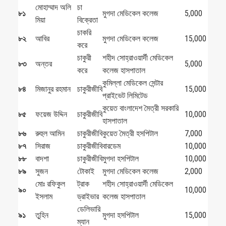
মোহাম্মাদ অলি
চা
৮১
মুগদা মেডিকেল কলেজ
5,000
মিয়া
বিক্রেতা
চাকরি
৮২
আবির
মুগদা মেডিকেল কলেজ
15,000
করে
চাকুরী
শহীদ সোহ্‌রাওয়ার্দী মেডিকেল
৮৩
অন্তর
5,000
করে
কলেজ হাসপাতাল
কুমিল্লা মেডিকেল সেন্টার
৮৪
মিজানুর রহমান
চাকুরীজীবি
15,000
প্রাইভেট লিমিটেড
কুয়েত বাংলাদেশ মৈত্রী সরকারি
৮৫
ফয়েজ উদ্দিন
চাকুরীজীবি
10,000
হাসপাতাল
৮৬
রুহুল আমিন
চাকুরীজীবি
কুয়েত মৈত্রী হসপিটাল
7,000
৮৭
সিরাজ
চাকুরীজীবি
বারডেম
10,000
৮৮
বাদশা
চাকুরীজীবি
মুগদা হসপিটাল
10,000
৮৯
সুজন
টোকাই
মুগদা মেডিকেল কলেজ
2,000
মোঃ রফিকুল
ট্রাক
শহীদ সোহ্‌রাওয়ার্দী মেডিকেল
৯০
10,000
ইসলাম
ড্রাইভার
কলেজ হাসপাতাল
ডেলিভারি
৯১
তুহিন
মুগদা হসপিটাল
15,000
ম্যান